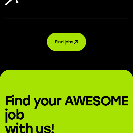
Find jobs
Find your AWESOME
job
with us!