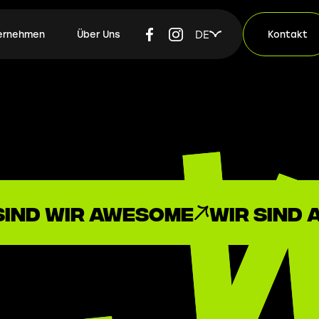
DE
ternehmen
Über Uns
Kontakt
sind wir AWesome
wir sind