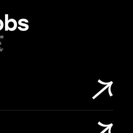
obs
ge
n
ir