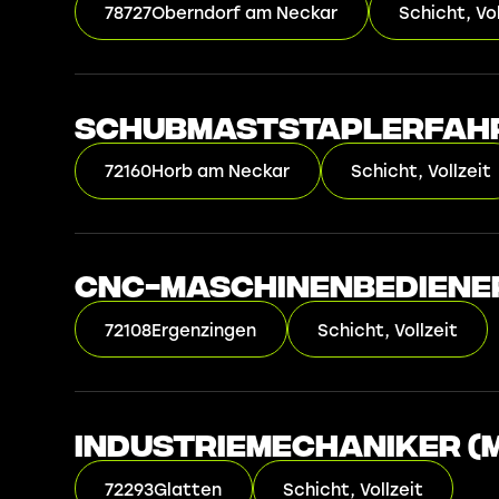
78727
Oberndorf am Neckar
Schicht, Vol
Schubmaststaplerfahr
72160
Horb am Neckar
Schicht, Vollzeit
CNC-Maschinenbediene
72108
Ergenzingen
Schicht, Vollzeit
Industriemechaniker (m
72293
Glatten
Schicht, Vollzeit