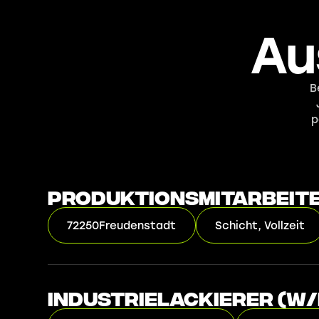
Au
B
p
Produktionsmitarbeiter
72250
Freudenstadt
Schicht, Vollzeit
Industrielackierer (w