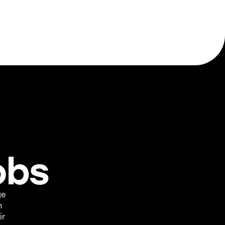
obs
ge
n
ir