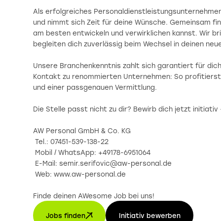
Als erfolgreiches Personaldienstleistungsunternehmen
und nimmt sich Zeit für deine Wünsche. Gemeinsam fin
am besten entwickeln und verwirklichen kannst. Wir
begleiten dich zuverlässig beim Wechsel in deinen neu
Unsere Branchenkenntnis zahlt sich garantiert für dic
Kontakt zu renommierten Unternehmen: So profitiers
und einer passgenauen Vermittlung.
Die Stelle passt nicht zu dir? Bewirb dich jetzt initiati
AW Personal GmbH & Co. KG
Tel.: 07451-539-138-22
Mobil / WhatsApp: +49178-6951064
E-Mail: semir.serifovic@aw-personal.de
Web: www.aw-personal.de
Finde deinen AWesome Job bei uns!
Jobs finden
Initiativ bewerben