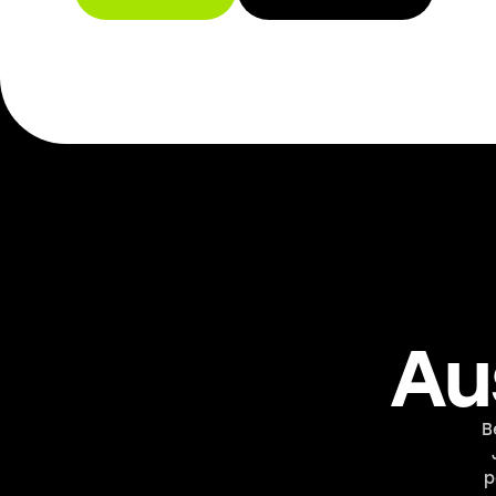
Au
B
p