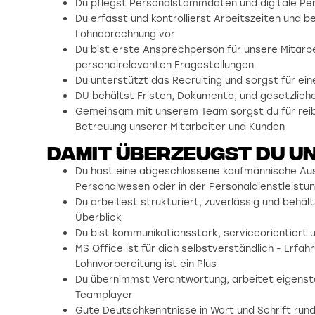
Du pflegst Personalstammdaten und digitale Per
Du erfasst und kontrollierst Arbeitszeiten und be
Lohnabrechnung vor
Du bist erste Ansprechperson für unsere Mitarb
personalrelevanten Fragestellungen
Du unterstützt das Recruiting und sorgst für ei
DU behältst Fristen, Dokumente, und gesetzliche
Gemeinsam mit unserem Team sorgst du für reib
Betreuung unserer Mitarbeiter und Kunden
damit überzeugst du u
Du hast eine abgeschlossene kaufmännische Ausb
Personalwesen oder in der Personaldienstleist
Du arbeitest strukturiert, zuverlässig und behä
Überblick
Du bist kommunikationsstark, serviceorientier
MS Office ist für dich selbstverständlich - Erf
Lohnvorbereitung ist ein Plus
Du übernimmst Verantwortung, arbeitet eigenstän
Teamplayer
Gute Deutschkenntnisse in Wort und Schrift runde