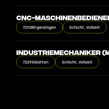
CNC-Maschinenbediene
72108
Ergenzingen
Schicht, Vollzeit
Industriemechaniker (m
72293
Glatten
Schicht, Vollzeit