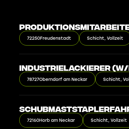
Produktionsmitarbeiter
72250
Freudenstadt
Schicht, Vollzeit
Industrielackierer (w
78727
Oberndorf am Neckar
Schicht, Vol
Schubmaststaplerfahr
72160
Horb am Neckar
Schicht, Vollzeit