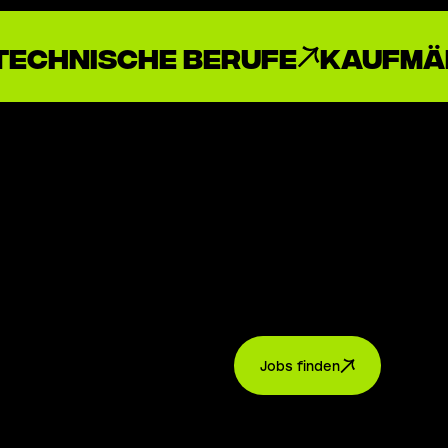
Technische Berufe
Kaufmä
Jobs finden