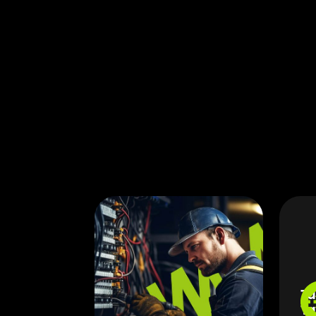
Ta
Ta