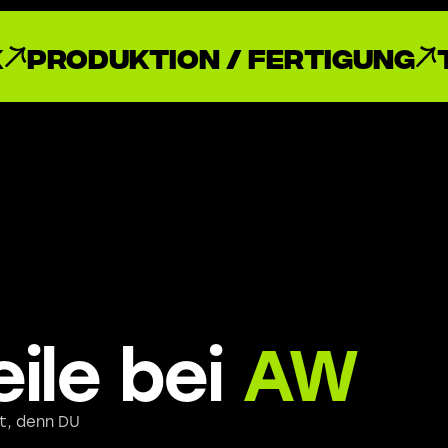
k
Produktion / Fertigung
ile bei
AW
it, denn DU