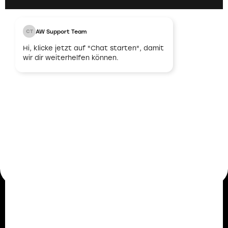
AW Support Team
CT
03
Hi, klicke jetzt auf "Chat starten", damit
wir dir weiterhelfen können.
Unbefristeter
Arbeitsvertrag
Nach erfolgreicher Abstimmung und
Übereinstimmung bieten wir dir einen
unbefristeten Arbeitsvertrag an. Damit legen wir
den Grundstein für eine langfristige und stabile
berufliche Zukunft.
Mitarbeiterstimmen