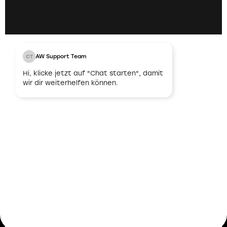
persönlichen Gespräch vor Ort ein. Hier können
wir uns ausführlich austauschen und deine
Fähigkeiten sowie beruflichen Ziele besser
verstehen.
AW Support Team
CT
Hi, klicke jetzt auf "Chat starten", damit
wir dir weiterhelfen können.
03
Unbefristeter
Arbeitsvertrag
Nach erfolgreicher Abstimmung und
Übereinstimmung bieten wir dir einen
unbefristeten Arbeitsvertrag an. Damit legen wir
den Grundstein für eine langfristige und stabile
berufliche Zukunft.