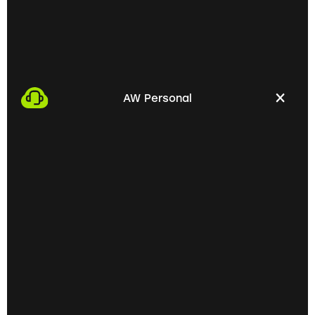
01
Termin
vereinbaren
AW Personal
Wir beginnen den Prozess, indem wir einen Termin
mit dir vereinbaren. Dabei haben wir die
Möglichkeit, uns persönlich kennenzulernen und
deine beruflichen Bedürfnisse zu besprechen.
02
Persönliches
Kennenlernen vor Ort
Im nächsten Schritt laden wir dich zu einem