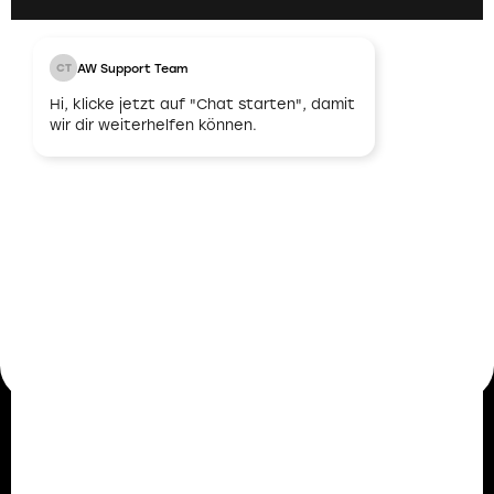
AW Support Team
CT
03
Hi, klicke jetzt auf "Chat starten", damit
wir dir weiterhelfen können.
Unbefristeter
Arbeitsvertrag
Nach erfolgreicher Abstimmung und
Übereinstimmung bieten wir dir einen
unbefristeten Arbeitsvertrag an. Damit legen wir
den Grundstein für eine langfristige und stabile
berufliche Zukunft.
Mitarbeiterstimmen