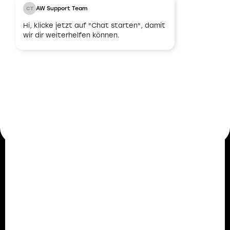
AW Support Team
CT
Unbefristeter
Hi, klicke jetzt auf "Chat starten", damit
Arbeitsvertrag
wir dir weiterhelfen können.
Nach erfolgreicher Abstimmung und
Übereinstimmung bieten wir dir einen
unbefristeten Arbeitsvertrag an. Damit legen wir
den Grundstein für eine langfristige und stabile
berufliche Zukunft.
Mitarbeiterstimmen