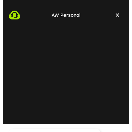
mit dir vereinbaren. Dabei haben wir die
Möglichkeit, uns persönlich kennenzulernen und
deine beruflichen Bedürfnisse zu besprechen.
AW Personal
02
Persönliches
Kennenlernen vor Ort
Im nächsten Schritt laden wir dich zu einem
persönlichen Gespräch vor Ort ein. Hier können
wir uns ausführlich austauschen und deine
Fähigkeiten sowie beruflichen Ziele besser
verstehen.
03