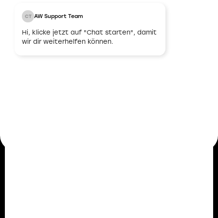
03
AW Support Team
CT
Hi, klicke jetzt auf "Chat starten", damit
Unbefristeter
wir dir weiterhelfen können.
Arbeitsvertrag
Nach erfolgreicher Abstimmung und
Übereinstimmung bieten wir dir einen
unbefristeten Arbeitsvertrag an. Damit legen wir
den Grundstein für eine langfristige und stabile
berufliche Zukunft.
Mitarbeiterstimmen