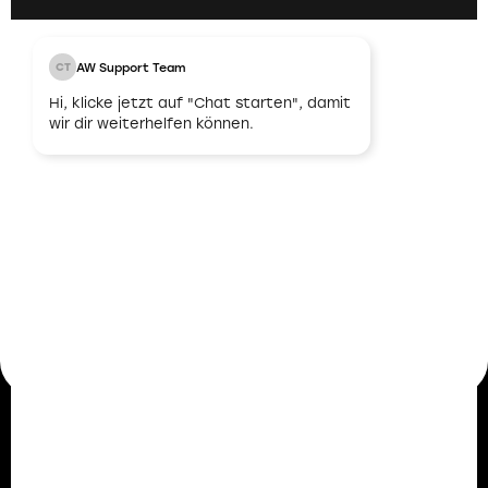
AW Support Team
CT
03
Hi, klicke jetzt auf "Chat starten", damit
wir dir weiterhelfen können.
Unbefristeter
Arbeitsvertrag
Nach erfolgreicher Abstimmung und
Übereinstimmung bieten wir dir einen
unbefristeten Arbeitsvertrag an. Damit legen wir
den Grundstein für eine langfristige und stabile
berufliche Zukunft.
Mitarbeiterstimmen