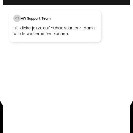
AW Support Team
CT
03
Hi, klicke jetzt auf "Chat starten", damit
wir dir weiterhelfen können.
Unbefristeter
Arbeitsvertrag
Nach erfolgreicher Abstimmung und
Übereinstimmung bieten wir dir einen
unbefristeten Arbeitsvertrag an. Damit legen wir
den Grundstein für eine langfristige und stabile
berufliche Zukunft.
Mitarbeiterstimmen