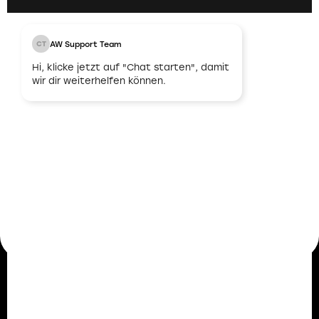
AW Support Team
CT
03
Hi, klicke jetzt auf "Chat starten", damit
wir dir weiterhelfen können.
Unbefristeter
Arbeitsvertrag
Nach erfolgreicher Abstimmung und
Übereinstimmung bieten wir dir einen
unbefristeten Arbeitsvertrag an. Damit legen wir
den Grundstein für eine langfristige und stabile
berufliche Zukunft.
Mitarbeiterstimmen