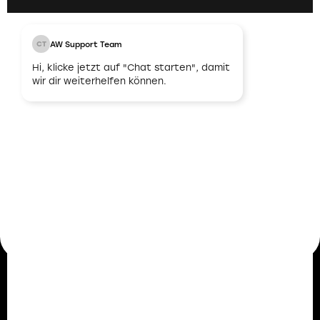
AW Support Team
CT
03
Hi, klicke jetzt auf "Chat starten", damit
wir dir weiterhelfen können.
Unbefristeter
Arbeitsvertrag
Nach erfolgreicher Abstimmung und
Übereinstimmung bieten wir dir einen
unbefristeten Arbeitsvertrag an. Damit legen wir
den Grundstein für eine langfristige und stabile
berufliche Zukunft.
Mitarbeiterstimmen